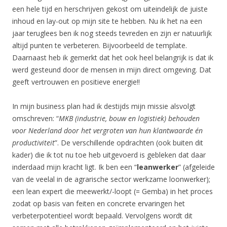
een hele tijd en herschrijven gekost om uiteindelijk de juiste
inhoud en lay-out op mijn site te hebben. Nu ik het na een
jaar teruglees ben ik nog steeds tevreden en zijn er natuurlijk
altijd punten te verbeteren. Bijvoorbeeld de template.
Daarnaast heb ik gemerkt dat het ook heel belangrijk is dat ik
werd gesteund door de mensen in mijn direct omgeving. Dat
geeft vertrouwen en positieve energie!!
In mijn business plan had ik destijds mijn missie alsvolgt
omschreven: “
MKB (industrie, bouw en logistiek) behouden
voor Nederland door het vergroten van hun klantwaarde én
productiviteit
”. De verschillende opdrachten (ook buiten dit
kader) die ik tot nu toe heb uitgevoerd is gebleken dat daar
inderdaad mijn kracht ligt. Ik ben een “
leanwerker
” (afgeleide
van de veelal in de agrarische sector werkzame loonwerker);
een lean expert die meewerkt/-loopt (= Gemba) in het proces
zodat op basis van feiten en concrete ervaringen het
verbeterpotentieel wordt bepaald. Vervolgens wordt dit