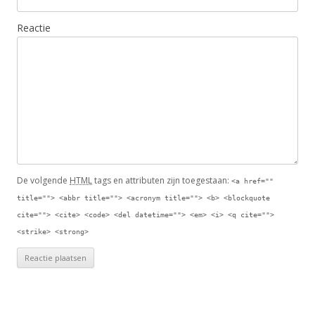
Reactie
De volgende
HTML
tags en attributen zijn toegestaan:
<a href=""
title=""> <abbr title=""> <acronym title=""> <b> <blockquote
cite=""> <cite> <code> <del datetime=""> <em> <i> <q cite="">
<strike> <strong>